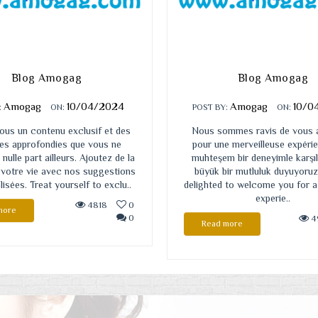
Blog Amogag
Blog Amogag
Amogag
10/04/2024
Amogag
10/0
:
ON:
POST BY:
ON:
ous un contenu exclusif et des
Nous sommes ravis de vous a
ues approfondies que vous ne
pour une merveilleuse expérie
nulle part ailleurs. Ajoutez de la
muhteşem bir deneyimle karş
 votre vie avec nos suggestions
büyük bir mutluluk duyuyoruz
isées. Treat yourself to exclu..
delighted to welcome you for a
experie..
4818
0
more
0
4
Read more