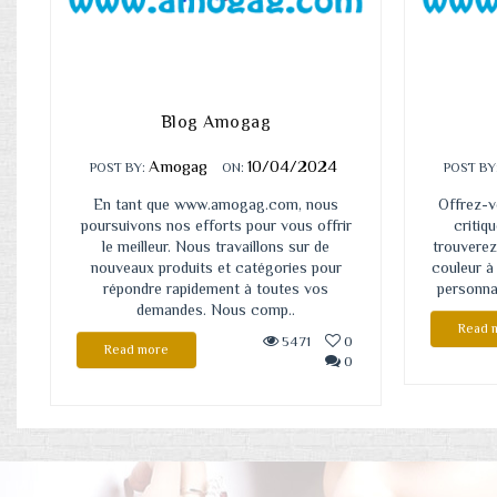
Blog Amogag
Amogag
10/04/2024
POST BY:
ON:
POST BY
En tant que www.amogag.com, nous
Offrez-v
poursuivons nos efforts pour vous offrir
critiq
le meilleur. Nous travaillons sur de
trouverez 
nouveaux produits et catégories pour
couleur à
répondre rapidement à toutes vos
personnal
demandes. Nous comp..
Read 
5471
0
Read more
0