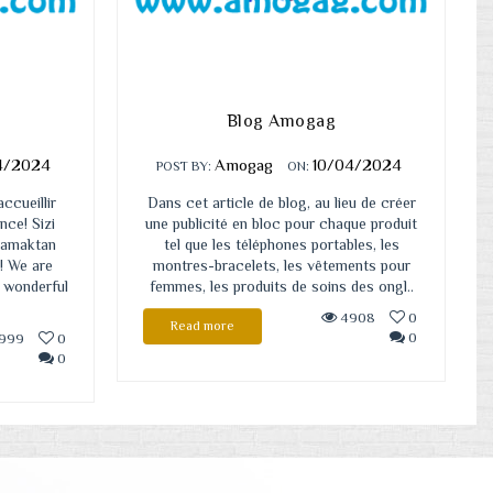
Blog Amogag
4/2024
Amogag
10/04/2024
POST BY:
ON:
ccueillir
Dans cet article de blog, au lieu de créer
nce! Sizi
une publicité en bloc pour chaque produit
ılamaktan
tel que les téléphones portables, les
! We are
montres-bracelets, les vêtements pour
 wonderful
femmes, les produits de soins des ongl..
4908
0
Read more
0
999
0
0