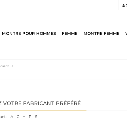
MONTRE POUR HOMMES
FEMME
MONTRE FEMME
E
 VOTRE FABRICANT PRÉFÉRÉ
ant :
A
C
H
P
S