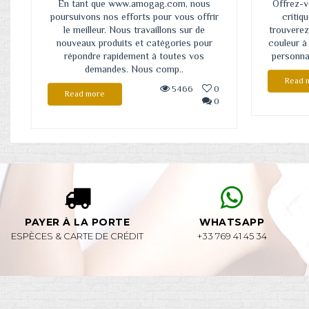
En tant que www.amogag.com, nous
Offrez-v
poursuivons nos efforts pour vous offrir
critiq
le meilleur. Nous travaillons sur de
trouverez 
nouveaux produits et catégories pour
couleur à
répondre rapidement à toutes vos
personnal
demandes. Nous comp..
Read 
5466
0
Read more
0
PAYER À LA PORTE
WHATSAPP
ESPÈCES & CARTE DE CRÉDIT
+33 769 41 45 34