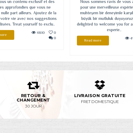
ous un contenu exclusif et des
Nous sommes ravis de vous a
ues approfondies que vous ne
pour une merveilleuse expérie
nulle part ailleurs. Ajoutez de la
muhteşem bir deneyimle karş
 votre vie avec nos suggestions
büyük bir mutluluk duyuyoruz
isées. Treat yourself to exclu..
delighted to welcome you for a
experie..
4810
0
more
0
4
Read more
RETOUR &
LIVRAISON GRATUITE
CHANGEMENT
FRET DOMESTIQUE
30 JOUR