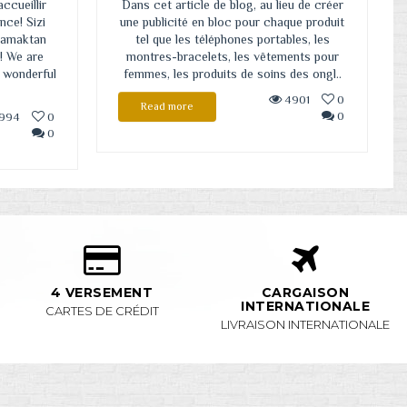
ccueillir
Dans cet article de blog, au lieu de créer
nce! Sizi
une publicité en bloc pour chaque produit
ılamaktan
tel que les téléphones portables, les
! We are
montres-bracelets, les vêtements pour
 wonderful
femmes, les produits de soins des ongl..
4901
0
Read more
0
994
0
0
4 VERSEMENT
CARGAISON
INTERNATIONALE
CARTES DE CRÉDIT
LIVRAISON INTERNATIONALE